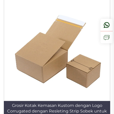
Grosir Kotak Kemasan Kustom dengan Logo
Corrugated dengan Resleting Strip Sobek untuk