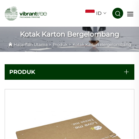
ID
Kotak Karton Bergelombang
Halaman Utama
>
Produk
>
Kotak Karton Bergelombang
PRODUK