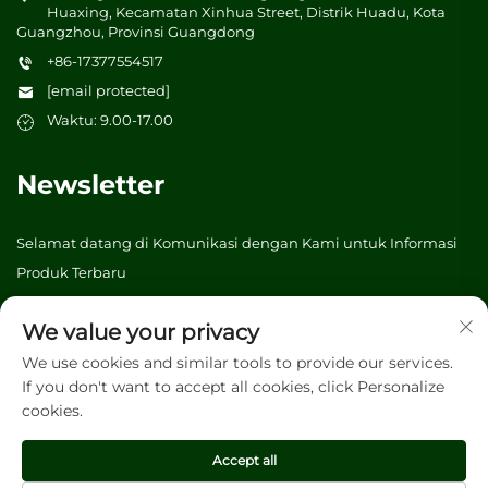
Huaxing, Kecamatan Xinhua Street, Distrik Huadu, Kota
Guangzhou, Provinsi Guangdong
+86-17377554517
[email protected]
Waktu: 9.00-17.00
Newsletter
Selamat datang di Komunikasi dengan Kami untuk Informasi
Produk Terbaru
We value your privacy
Kirim
We use cookies and similar tools to provide our services.
If you don't want to accept all cookies, click Personalize
cookies.
Hak Cipta © 2026 Vibrant tree (Guangzhou) Packaging &
Printing Co., Ltd. Seluruh hak dilindungi. -
Kebijakan privasi
Accept all