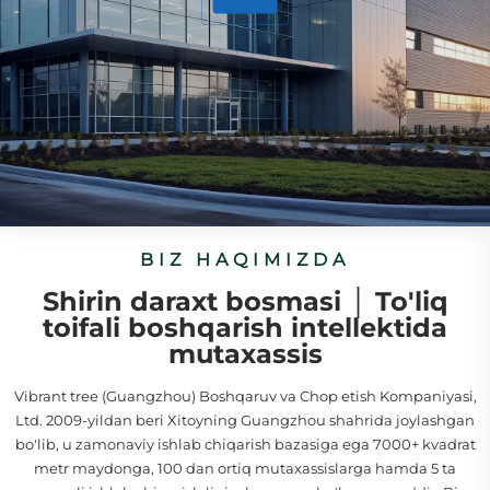
BIZ HAQIMIZDA
Shirin daraxt bosmasi │ To'liq
toifali boshqarish intellektida
mutaxassis
Vibrant tree (Guangzhou) Boshqaruv va Chop etish Kompaniyasi,
Ltd. 2009-yildan beri Xitoyning Guangzhou shahrida joylashgan
bo'lib, u zamonaviy ishlab chiqarish bazasiga ega 7000+ kvadrat
metr maydonga, 100 dan ortiq mutaxassislarga hamda 5 ta