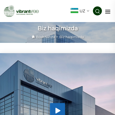
UZ
Biz haqimizda
Bosh sahifa
>
Biz haqimizda