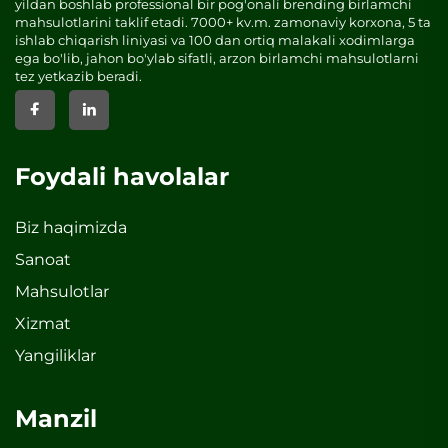
yildan boshlab professional bir pog'onali brending birlamchi
mahsulotlarini taklif etadi. 7000+ kv.m. zamonaviy korxona, 5 ta
ishlab chiqarish liniyasi va 100 dan ortiq malakali xodimlarga
ega bo'lib, jahon bo'ylab sifatli, arzon birlamchi mahsulotlarni
tez yetkazib beradi.
Foydali havolalar
Biz haqimizda
Sanoat
Mahsulotlar
Xizmat
Yangiliklar
Manzil