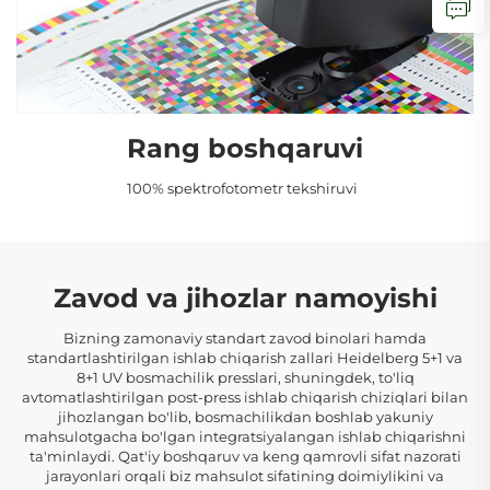
Rang boshqaruvi
100% spektrofotometr tekshiruvi
Zavod va jihozlar namoyishi
Bizning zamonaviy standart zavod binolari hamda
standartlashtirilgan ishlab chiqarish zallari Heidelberg 5+1 va
8+1 UV bosmachilik presslari, shuningdek, to'liq
avtomatlashtirilgan post-press ishlab chiqarish chiziqlari bilan
jihozlangan bo'lib, bosmachilikdan boshlab yakuniy
mahsulotgacha bo'lgan integratsiyalangan ishlab chiqarishni
ta'minlaydi. Qat'iy boshqaruv va keng qamrovli sifat nazorati
jarayonlari orqali biz mahsulot sifatining doimiylikini va