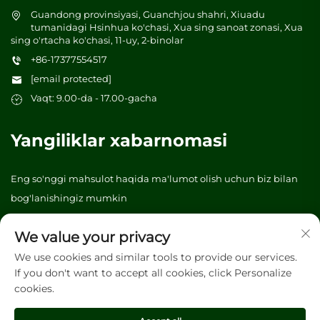
Guandong provinsiyasi, Guanchjou shahri, Xiuadu
tumanidagi Hsinhua ko'chasi, Xua sing sanoat zonasi, Xua
sing o'rtacha ko'chasi, 11-uy, 2-binolar
+86-17377554517
[email protected]
Vaqt: 9.00-da - 17.00-gacha
Yangiliklar xabarnomasi
Eng so'nggi mahsulot haqida ma'lumot olish uchun biz bilan
bog'lanishingiz mumkin
We value your privacy
Yuborish
We use cookies and similar tools to provide our services.
If you don't want to accept all cookies, click Personalize
cookies.
Copyright © 2026 Vibrant tree (Guangzhou) Packaging &
Printing Co., Ltd. Barcha huquqlar qorovul. -
Maxfiylik siyosati