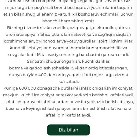
samarali ishlab chiqarish liniyalarga ega bo'lgan zavoddir. Biz
mijozlarga bir pog'onali brend boshqaruvi yechimlarini taqdim
etish bilan shug'ullanamiz va turli xil boshqaruv echimlari uchun
ishonchli hamrahingizmiz.
Bizning biznesimiz kosmetika, oziq-ovqat, elektronika, atir va
aromaterapiya mahsulotlari, farmatsevtika va sog'liqni saqlash
qo'shimchalari, o'yinchoqlar va yozuv qurollari, spirtli ichimliklar,
kundalik ehtiyojlar buyumlari hamda hunarmandchilik va
sovg'alar kabi 16 ta asosiy sohaning barchasini qamrab oladi.
Sanoatni chuqur o'rganish, kuchli dalillar:
bosma va qadoqlash sohasida 15 yildan ortiq ixtisoslashgan,
dunyo bo'ylab 400 dan ortiq yuqori sifatli mijozlarga xizmat
ko'rsatadi.
Kuniga 600 000 donagacha qutilarni ishlab chiqarish imkoniyati
mavjud, kuchli imkoniyatlar tezkor yetkazib berishni kafolatlaydi.
Ishlab chiqaruvchi fabrikalardan bevosita yetkazib berish, dizayn,
bosma va keyingi ishlash jarayonlarini birlashtirish sifat va narx
afzalligini kafolatlaydi.
Biz bilan