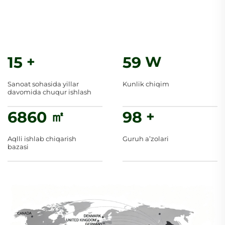
bog'laning
15
+
60
W
Sanoat sohasida yillar
Kunlik chiqim
davomida chuqur ishlash
7000
㎡
100
+
Aqlli ishlab chiqarish
Guruh aʼzolari
bazasi