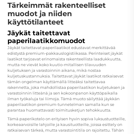
Tärkeimmät rakenteelliset
muodot ja niiden
käyttötilanteet
Jäykät taitettavat
paperilaatikkomuodot
Jäykät taitettavat paperilaatikot edustavat merkittävää
edistystä premium-pakkauslogistiikassa. Perinteiset jäykät
laatikot tarjoavat erinomaista rakenteellista laadukkuutta,
mutta ne vievät koko kuutio-mitallisen tilavuuden
kuljetuksen ja varastoinnin aikana, mikä nostaa
kuljetuskustannuksia. Taitettavat jäykät laatikot ratkaisevat
tämän ongelman käyttämällä litteäksi taitettavaa
rakennetta, joka mahdollistaa paperilaatikon kuljetuksen ja
varastoinnin litteänä ja sen kokoonpanon käyttöpaikalla
ilman työkaluja tai liimoja. Tämä muoto säilyttää jäykkän
paperilaatikon premium-tunnetelman samalla kun se
parantaa huomattavasti toimitusketjun tehokkuutta.
Tämä paperikotelo on erityisen hyvin sopiva luksustuotteille,
korkeaarvoisille lahjoille ja kausituotteille, joissa esittely on
ratkaisevan tärkeä, mutta varastointitila on rajoitettu. Tähän