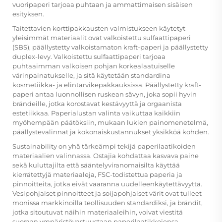
vuoripaperi tarjoaa puhtaan ja ammattimaisen sisäisen
esityksen.
Taitettavien korttipakkausten valmistukseen käytetyt
yleisimmät materiaalit ovat valkoistettu sulfaattipaperi
(SBS), päällystetty valkoistamaton kraft-paperi ja päällystetty
duplex-levy. Valkoistettu sulfaattipaperi tarjoaa
puhtaaimman valkoisen pohjan korkealaatuiselle
värinpainatukselle, ja sitä käytetään standardina
kosmetiikka- ja elintarvikepakkauksissa. Päällystetty kraft-
paperi antaa luonnollisen ruskean sävyn, joka sopii hyvin
brändeille, jotka korostavat kestävyyttä ja orgaanista
estetiikkaa. Paperialustan valinta vaikuttaa kaikkiin
myöhempään päätöksiin, mukaan lukien painomenetelmä,
päällystevalinnat ja kokonaiskustannukset yksikköä kohden.
Sustainability on yhä tärkeämpi tekijä paperilaatikoiden
materiaalien valinnassa. Ostajia kohdattaa kasvava paine
sekä kuluttajilta että sääntelyviranomaisilta käyttää
kierrätettyjä materiaaleja, FSC-todistettua paperia ja
pinnoitteita, jotka eivät vaaranna uudelleenkäytettävyyttä.
Vesipohjaiset pinnoitteet ja soijapohjaiset värit ovat tulleet
monissa markkinoilla teollisuuden standardiksi, ja brändit,
jotka sitoutuvat näihin materiaaleihin, voivat viestitä
suoraan ympäristövastuustaan paperilaatikkojensa