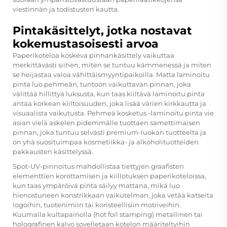
viestinnän ja todistusten kautta.
Pintakäsittelyt, jotka nostavat
kokemustasoisesti arvoa
Paperikoteloa koskeva pinnankäsittely vaikuttaa
merkittävästi siihen, miten se tuntuu kämmenessä ja miten
se heijastaa valoa vähittäismyyntipaikoilla. Matta laminoitu
pinta luo pehmeän, tuntoon vaikuttavan pinnan, joka
välittää hillittyä luksusta, kun taas kiiltävä laminoitu pinta
antaa korkean kiiltoisuuden, joka lisää värien kirkkautta ja
visuaalista vaikutusta. Pehmeä kosketus -laminoitu pinta vie
asian vielä askelen pidemmälle tuottaen samettimaisen
pinnan, joka tuntuu selvästi premium-luokan tuotteelta ja
on yhä suosituimpaa kosmetiikka- ja alkoholituotteiden
pakkausten käsittelyssä.
Spot-UV-pinnoitus mahdollistaa tiettyjen graafisten
elementtien korottamisen ja kiillotuksen paperikoteloissa,
kun taas ympäröivä pinta säilyy mattana, mikä luo
hienostuneen konstrikkaan vaikutelman, joka vetää katseita
logoihin, tuotenimiin tai koristeellisiin motiiveihin.
Kuumalla kultapainolla (hot foil stamping) metallinen tai
holografinen kalvo sovelletaan kotelon määriteltyihin