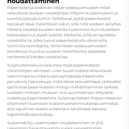
noudattaminen
Paperikoteloa koskevan litteän pakkausmuodon mitat
vaikuttavat suoraan varastotilaan liittyviin kustannuksiin ja
tuontikuljetuskuluihin. Taitettavat jäykät paperikotelot
tarjoavat tässä merkittävän edun, sillä niitä voidaan säilyttää
litteänä neljästä kuuteen kertaa tiukemmin kuin etukäteen
kokoonpannut jäykät kotelot. Merkeille, joilla on rajoitettu
varastotila tai jotka tuovat paperikoteloita ulkomailta
toimivilta toimittajilta, tämä litteän pakkausmuodon
tehokkuus muuttuu suoraan merkittäviksi säästöiksi
neliömetriä kohden varastotilaa.
Kuljetustehokkuus vaikuttaa myös paperikotelon
ulkomittojen valintaan. Liian suuret kotelot aiheuttavat
useimmissa suurissa kuljetusyrityksissä tilapainolla
perustuvia lisämaksuja, mikä tekee taloudellisesti järkeväksi
optimoida paperikotelon mittoja mahdollisimman tarkasti
tuotteen mittojen mukaan. Kun suunnitellaan erityisesti
tuotettuja paperikoteloita, kuljetusyrityksen tilapainokaavan
ottaminen huomioon kustannusmallinnuksessa varmistaa,
että lopullinen kotelo-eritelmä ei tahallisesti kasvata
logistiikkakustannuksia.
Sustainability-vaatimusten noudattaminen on yhä
useammin hankintavaatimus eikä vapaaehtoinen