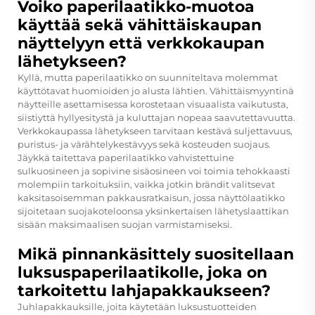
Voiko paperilaatikko-muotoa
käyttää sekä vähittäiskaupan
näyttelyyn että verkkokaupan
lähetykseen?
Kyllä, mutta paperilaatikko on suunniteltava molemmat
käyttötavat huomioiden jo alusta lähtien. Vähittäismyyntinä
näytteille asettamisessa korostetaan visuaalista vaikutusta,
siistiyttä hyllyesitystä ja kuluttajan nopeaa saavutettavuutta.
Verkkokaupassa lähetykseen tarvitaan kestävä suljettavuus,
puristus- ja värähtelykestävyys sekä kosteuden suojaus.
Jäykkä taitettava paperilaatikko vahvistettuine
sulkuosineen ja sopivine sisäosineen voi toimia tehokkaasti
molempiin tarkoituksiin, vaikka jotkin brändit valitsevat
kaksitasoisemman pakkausratkaisun, jossa näyttölaatikko
sijoitetaan suojakoteloonsa yksinkertaisen lähetyslaattikan
sisään maksimaalisen suojan varmistamiseksi.
Mikä pinnankäsittely suositellaan
luksuspaperilaatikolle, joka on
tarkoitettu lahjapakkaukseen?
Juhlapakkauksille, joita käytetään luksustuotteiden