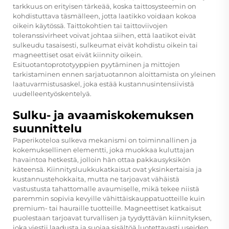
tarkkuus on erityisen tärkeää, koska taittosysteemin on
kohdistuttava täsmälleen, jotta laatikko voidaan kokoa
oikein käytössä. Taittokohtien tai taittoviivojen
toleranssivirheet voivat johtaa siihen, että laatikot eivät
sulkeudu tasaisesti, sulkeumat eivät kohdistu oikein tai
magneettiset osat eivät kiinnity oikein.
Esituotantoprototyyppien pyytäminen ja mittojen
tarkistaminen ennen sarjatuotannon aloittamista on yleinen
laatuvarmistusaskel, joka estää kustannusintensiivistä
uudelleentyöskentelyä.
Sulku- ja avaamiskokemuksen
suunnittelu
Paperikoteloa sulkeva mekanismi on toiminnallinen ja
kokemuksellinen elementti, joka muokkaa kuluttajan
havaintoa hetkestä, jolloin hän ottaa pakkausyksikön
käteensä. Kiinnitysluukkukatkaisut ovat yksinkertaisia ja
kustannustehokkaita, mutta ne tarjoavat vähäistä
vastustusta tahattomalle avaumiselle, mikä tekee niistä
paremmin sopivia kevyille vähittäiskauppatuotteille kuin
premium- tai hauraille tuotteille. Magneettiset katkaisut
puolestaan tarjoavat turvallisen ja tyydyttävän kiinnityksen,
joka viestii laadusta ja suojaa sisältöä luotettavasti useiden