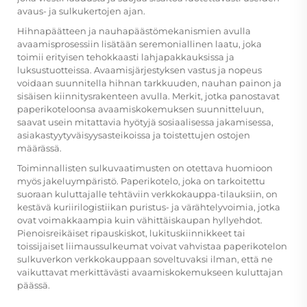
avaus- ja sulkukertojen ajan.
Hihnapäätteen ja nauhapäästömekanismien avulla
avaamisprosessiin lisätään seremoniallinen laatu, joka
toimii erityisen tehokkaasti lahjapakkauksissa ja
luksustuotteissa. Avaamisjärjestyksen vastus ja nopeus
voidaan suunnitella hihnan tarkkuuden, nauhan painon ja
sisäisen kiinnitysrakenteen avulla. Merkit, jotka panostavat
paperikoteloonsa avaamiskokemuksen suunnitteluun,
saavat usein mitattavia hyötyjä sosiaalisessa jakamisessa,
asiakastyytyväisyysasteikoissa ja toistettujen ostojen
määrässä.
Toiminnallisten sulkuvaatimusten on otettava huomioon
myös jakeluympäristö. Paperikotelo, joka on tarkoitettu
suoraan kuluttajalle tehtäviin verkkokauppa-tilauksiin, on
kestävä kuriirilogistiikan puristus- ja värähtelyvoimia, jotka
ovat voimakkaampia kuin vähittäiskaupan hyllyehdot.
Pienoisreikäiset ripauskiskot, lukituskiinnikkeet tai
toissijaiset liimaussulkeumat voivat vahvistaa paperikotelon
sulkuverkon verkkokauppaan soveltuvaksi ilman, että ne
vaikuttavat merkittävästi avaamiskokemukseen kuluttajan
päässä.