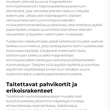
muotoon yleensä kuuluva magneettinen
kiinnitysmekanismi lisää kosketeltavaa premium-
elementtiä, joka vahvistaa brändin laatuun liittyvää
kokemusta. Ulkopuolen käärepaperin, sisäisen
verhousmateriaalin ja kiinnitysvarusteiden
mukauttamismahdollisuus tarkoittaa, että taitettava jäykkä
paperikotelo voidaan suunnitella täsmälleen brändin
visuaalisten ja fyysisten vaatimusten mukaisesti.
Tuotannon näkökulmasta jäykät taitettavat muodot vaativat
tarkkaa suunnittelua, jotta taittosysteemi toimii luotettavasti
toistuvassa käytössä. Greyboard-materiaalin laatu,
taittoviivojen tarkkuus sekä magneettisen
kiinnitysvarusteen kestävyys vaikuttavat pitkäaikaiseen
suorituskykyyn. Ostajien tulisi pyytää näytteitä ja suorittaa
käytännön käyttötestejä ennen kuin tehdään suuria
tuotantomääriä uudelle paperikotelomuodolle.
Taitettavat pahvikortit ja
erikoisrakenteet
Taitettavien kartonkipakkauksien muodot ovat
kuluttutuotteissa yleisimmin käytettyjä muotoja
elintarvikkeissa, kosmetiikassa, lääkkeissä ja