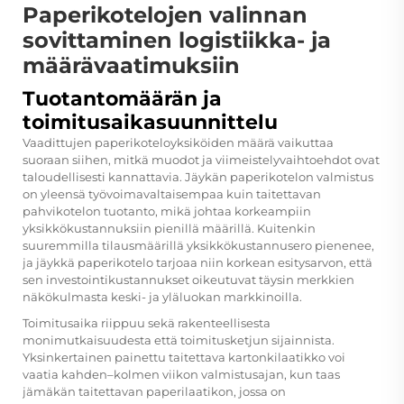
Paperikotelojen valinnan
sovittaminen logistiikka- ja
määrävaatimuksiin
Tuotantomäärän ja
toimitusaikasuunnittelu
Vaadittujen paperikoteloyksiköiden määrä vaikuttaa
suoraan siihen, mitkä muodot ja viimeistelyvaihtoehdot ovat
taloudellisesti kannattavia. Jäykän paperikotelon valmistus
on yleensä työvoimavaltaisempaa kuin taitettavan
pahvikotelon tuotanto, mikä johtaa korkeampiin
yksikkökustannuksiin pienillä määrillä. Kuitenkin
suuremmilla tilausmäärillä yksikkökustannusero pienenee,
ja jäykkä paperikotelo tarjoaa niin korkean esitysarvon, että
sen investointikustannukset oikeutuvat täysin merkkien
näkökulmasta keski- ja yläluokan markkinoilla.
Toimitusaika riippuu sekä rakenteellisesta
monimutkaisuudesta että toimitusketjun sijainnista.
Yksinkertainen painettu taitettava kartonkilaatikko voi
vaatia kahden–kolmen viikon valmistusajan, kun taas
jämäkän taitettavan paperilaatikon, jossa on