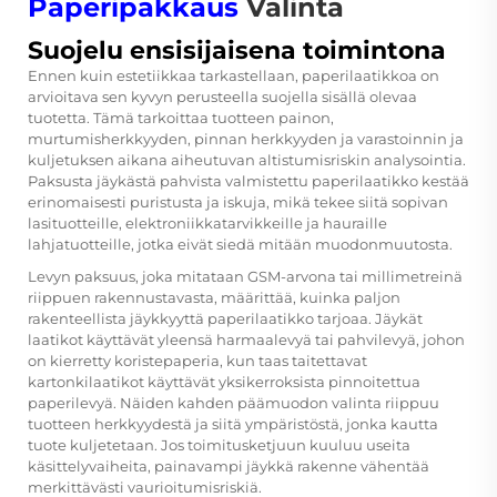
Paperipakkaus
Valinta
Suojelu ensisijaisena toimintona
Ennen kuin estetiikkaa tarkastellaan, paperilaatikkoa on
arvioitava sen kyvyn perusteella suojella sisällä olevaa
tuotetta. Tämä tarkoittaa tuotteen painon,
murtumisherkkyyden, pinnan herkkyyden ja varastoinnin ja
kuljetuksen aikana aiheutuvan altistumisriskin analysointia.
Paksusta jäykästä pahvista valmistettu paperilaatikko kestää
erinomaisesti puristusta ja iskuja, mikä tekee siitä sopivan
lasituotteille, elektroniikkatarvikkeille ja hauraille
lahjatuotteille, jotka eivät siedä mitään muodonmuutosta.
Levyn paksuus, joka mitataan GSM-arvona tai millimetreinä
riippuen rakennustavasta, määrittää, kuinka paljon
rakenteellista jäykkyyttä paperilaatikko tarjoaa. Jäykät
laatikot käyttävät yleensä harmaalevyä tai pahvilevyä, johon
on kierretty koristepaperia, kun taas taitettavat
kartonkilaatikot käyttävät yksikerroksista pinnoitettua
paperilevyä. Näiden kahden päämuodon valinta riippuu
tuotteen herkkyydestä ja siitä ympäristöstä, jonka kautta
tuote kuljetetaan. Jos toimitusketjuun kuuluu useita
käsittelyvaiheita, painavampi jäykkä rakenne vähentää
merkittävästi vaurioitumisriskiä.