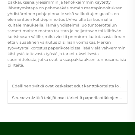
pakkauksena, yleisimmin ja tehokkaimmin käytetty
lähestymistapa on pehmeäkäsimmän mattapinnoituksen
yhdistäminen pohjapinnalle sekä valikoitujen graafisten
elementtien kohdepinnoitus UV-valolla tai kuumalla
kultaleimauksella. Tämä yhdistelmä luo tuntoerottelun
samettimaisen mattan taustan ja heijastavan tai kiiltävän
koristeosan välille, mikä viestii premium-laatutasosta ilman
että visuaalinen vaikutus olisi liian voimakas. Merkin
syövytys tai korostus paperikoteloissa lisää vielä vahvemmin
käsitystä taitavasta työstä ja tarkoituksellisesta
suunnittelusta, jotka ovat luksuspakkauksen tunnusomaisia
piirteitä.
Edellinen :
Mitkä ovat keskeiset edut kanttokorteista logistiikassa?
Seuraava :
Mitkä tekijät ovat tärkeitä paperilaatikkojen ostossa erinäisissä määrissä?