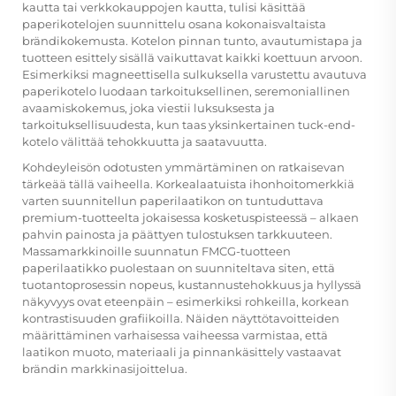
kautta tai verkkokauppojen kautta, tulisi käsittää
paperikotelojen suunnittelu osana kokonaisvaltaista
brändikokemusta. Kotelon pinnan tunto, avautumistapa ja
tuotteen esittely sisällä vaikuttavat kaikki koettuun arvoon.
Esimerkiksi magneettisella sulkuksella varustettu avautuva
paperikotelo luodaan tarkoituksellinen, seremoniallinen
avaamiskokemus, joka viestii luksuksesta ja
tarkoituksellisuudesta, kun taas yksinkertainen tuck-end-
kotelo välittää tehokkuutta ja saatavuutta.
Kohdeyleisön odotusten ymmärtäminen on ratkaisevan
tärkeää tällä vaiheella. Korkealaatuista ihonhoitomerkkiä
varten suunnitellun paperilaatikon on tuntuduttava
premium-tuotteelta jokaisessa kosketuspisteessä – alkaen
pahvin painosta ja päättyen tulostuksen tarkkuuteen.
Massamarkkinoille suunnatun FMCG-tuotteen
paperilaatikko puolestaan on suunniteltava siten, että
tuotantoprosessin nopeus, kustannustehokkuus ja hyllyssä
näkyvyys ovat eteenpäin – esimerkiksi rohkeilla, korkean
kontrastisuuden grafiikoilla. Näiden näyttötavoitteiden
määrittäminen varhaisessa vaiheessa varmistaa, että
laatikon muoto, materiaali ja pinnankäsittely vastaavat
brändin markkinasijoittelua.