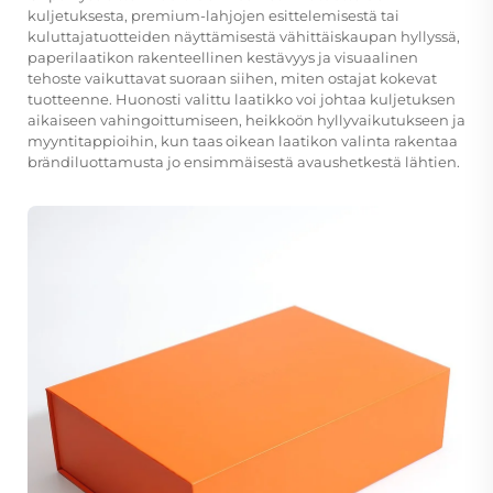
kuljetuksesta, premium-lahjojen esittelemisestä tai
kuluttajatuotteiden näyttämisestä vähittäiskaupan hyllyssä,
paperilaatikon rakenteellinen kestävyys ja visuaalinen
tehoste vaikuttavat suoraan siihen, miten ostajat kokevat
tuotteenne. Huonosti valittu laatikko voi johtaa kuljetuksen
aikaiseen vahingoittumiseen, heikkoön hyllyvaikutukseen ja
myyntitappioihin, kun taas oikean laatikon valinta rakentaa
brändiluottamusta jo ensimmäisestä avaushetkestä lähtien.