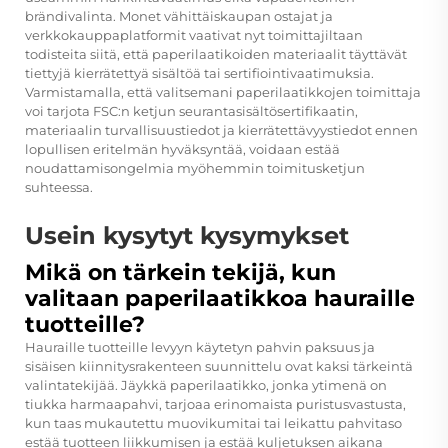
brändivalinta. Monet vähittäiskaupan ostajat ja
verkkokauppaplatformit vaativat nyt toimittajiltaan
todisteita siitä, että paperilaatikoiden materiaalit täyttävät
tiettyjä kierrätettyä sisältöä tai sertifiointivaatimuksia.
Varmistamalla, että valitsemani paperilaatikkojen toimittaja
voi tarjota FSC:n ketjun seurantasisältösertifikaatin,
materiaalin turvallisuustiedot ja kierrätettävyystiedot ennen
lopullisen eritelmän hyväksyntää, voidaan estää
noudattamisongelmia myöhemmin toimitusketjun
suhteessa.
Usein kysytyt kysymykset
Mikä on tärkein tekijä, kun
valitaan paperilaatikkoa hauraille
tuotteille?
Hauraille tuotteille levyyn käytetyn pahvin paksuus ja
sisäisen kiinnitysrakenteen suunnittelu ovat kaksi tärkeintä
valintatekijää. Jäykkä paperilaatikko, jonka ytimenä on
tiukka harmaapahvi, tarjoaa erinomaista puristusvastusta,
kun taas mukautettu muovikumitai tai leikattu pahvitaso
estää tuotteen liikkumisen ja estää kuljetuksen aikana