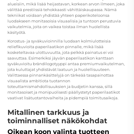
alueisiin, mikä lisää heijastavan, korkean arvon ilmeen, joka
välittää prestiissiä tehokkaasti vähittäiskaupassa. Nämä
tekniikat voidaan yhdistää yhteen paperikoteloonsa
luodakseen monitasoisia visuaalisia ja tuntoon perustuvia
vaikutelmia, joita on vaikea toistaa ilman huolellista
käsityötä.
Korostus- ja syväkuvioinnilla luodaan kolmiulotteisia
reliefikuvioita paperilaatikon pinnalle, mikä lisää
kosketeltavaa ulottuvuutta, jota pelkkä painatus ei voi
saavuttaa. Esimerkiksi jäyvän paperilaatikon kanttaan
syväkuvioitu brändilogotyyppi antaa premiumvaikutelman,
jota kuluttajat yhdistävät laatuun ja huolellisuuteen.
Valittaessa pinnankäsittelyjä on tärkeää tasapainottaa
visuaalista ambitiota tuotannon
toteuttamismahdollisuuksien ja budjetin kanssa, sillä
monitasoiset ja monipuolisesti päällystetyt paperilaatikot
vaativat lisätuotantovaiheita ja pidempiä toimitusaikoja.
Mitallinen tarkkuus ja
toiminnalliset näkökohdat
Oikean koon valinta tuotteen