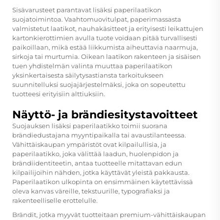
Sisävarusteet parantavat lisäksi paperilaatikon
suojatoimintoa. Vaahtomuovitulpat, paperimassasta
valmistetut laatikot, nauhakäsitteet ja erityisesti leikattujen
kartonkierottimien avulla tuote voidaan pitää turvallisesti
paikoillaan, mikä estää liikkumista aiheuttavia naarmuja,
sirkoja tai murtumia. Oikean laatikon rakenteen ja sisäisen
tuen yhdistelmän valinta muuttaa paperilaatikon
yksinkertaisesta säilytysastiansta tarkoitukseen
suunnitelluksi suojajärjestelmäksi, joka on sopeutettu
tuotteesi erityisiin alttiuksiin.
Näyttö- ja brändiesitystavoitteet
Suojauksen lisäksi paperilaatikko toimii suorana
brändiedustajana myyntipaikalla tai avaustilanteessa.
Vähittäiskaupan ympäristöt ovat kilpailullisia, ja
paperilaatikko, joka välittää laadun, huolenpidon ja
brändiidentiteetin, antaa tuotteelle mitattavan edun
kilpailijoihin nähden, jotka käyttävät yleistä pakkausta.
Paperilaatikon ulkopinta on ensimmäinen käytettävissä
oleva kanvas väreille, tekstuurille, typografiaksi ja
rakenteelliselle erottelulle.
Brändit, jotka myyvät tuotteitaan premium-vähittäiskaupan