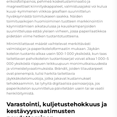
erikoisfoilipainos, pehmeä kosketuslaminaatio ja
magneettiset kiinnityskappaleet, valmistusajaksi voi kulua
kuusi–kymmenen viikkoa graafisen suunnittelun
hyväksynnästä toimitukseen saakka. Näiden
toimitusaikojen huomioiminen tuotteen markkinointiin
käynnistämisen aikataulussa ja kausikampanjoiden
suunnittelussa estää yleisen virheen, jossa paperilaatikkoa
pidetään viime hetken tuotantotuotteena.
Minimitilattavat määrät vaihtelevat merkittävästi
valmistajan ja paperikoteloformaatin mukaan. Jäykän
kotelon tuotanto alkaa usein 500–1 000 yksiköstä, kun taas
taitettavan pahvikotelon tuotantosarjat voivat alkaa 1 000–5
000 yksiköstä riippuen leikkuupuun monimutkaisuudesta
ja viimeistelyvaatimuksista. Brändit, joiden tilaustarpeet
ovat pienempiä, tulisi harkita taitettavia
jäykkäkotelomuotoja, jotka jakavat kustannukset
tehokkaammin, tai lyhyitä digitaalisia painosarjoja, jos
paperikotelon suunnittelua päivitetään usein tai se vaatii
henkilöitymistä.
Varastointi, kuljetustehokkuus ja
kestävyysvaatimusten