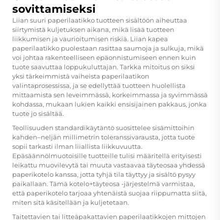
sovittamiseksi
Liian suuri paperilaatikko tuotteen sisältöön aiheuttaa
siirtymistä kuljetuksen aikana, mikä lisää tuotteen
liikkumisen ja vaurioitumisen riskiä. Liian kapea
paperilaatikko puolestaan rasittaa saumoja ja sulkuja, mikä
voi johtaa rakenteelliseen epäonnistumiseen ennen kuin
tuote saavuttaa loppukuluttajan. Tarkka mitoitus on siksi
yksi tärkeimmistä vaiheista paperilaatikon
valintaprosessissa, ja se edellyttää tuotteen huolellista
mittaamista sen leveimmässä, korkeimmassa ja syvimmässä
kohdassa, mukaan lukien kaikki ensisijainen pakkaus, jonka
tuote jo sisältää.
Teollisuuden standardikäytäntö suosittelee sisämittoihin
kahden–neljän millimetrin toleranssivarausta, jotta tuote
sopii tarkasti ilman liiallista liikkuvuutta.
Epäsäännölmuotoisille tuotteille tulisi määritellä erityisesti
leikattu muovilevytä tai muuta vastaavaa täyteosaa yhdessä
paperikotelo kanssa, jotta tyhjä tila täyttyy ja sisältö pysyy
paikallaan. Tämä kotelo+täyteosa -järjestelmä varmistaa,
että paperikotelo tarjoaa yhtenäistä suojaa riippumatta siitä,
miten sitä käsitellään ja kuljetetaan.
Taitettavien tai litteäpakattavien paperilaatikkojen mittojen