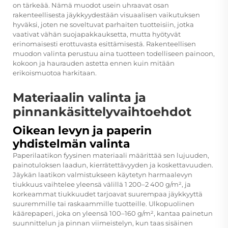
on tärkeää. Nämä muodot usein uhraavat osan
rakenteellisesta jäykkyydestään visuaalisen vaikutuksen
hyväksi, joten ne soveltuvat parhaiten tuotteisiin, jotka
vaativat vähän suojapakkauksetta, mutta hyötyvät
erinomaisesti erottuvasta esittämisestä. Rakenteellisen
muodon valinta perustuu aina tuotteen todelliseen painoon,
kokoon ja haurauden astetta ennen kuin mitään
erikoismuotoa harkitaan.
Materiaalin valinta ja
pinnankäsittelyvaihtoehdot
Oikean levyn ja paperin
yhdistelmän valinta
Paperilaatikon fyysinen materiaali määrittää sen lujuuden,
painotuloksen laadun, kierrätettävyyden ja koskettavuuden.
Jäykän laatikon valmistukseen käytetyn harmaalevyn
tiukkuus vaihtelee yleensä välillä 1 200–2 400 g/m², ja
korkeammat tiukkuudet tarjoavat suurempaa jäykkyyttä
suuremmille tai raskaammille tuotteille. Ulkopuolinen
käärepaperi, joka on yleensä 100–160 g/m², kantaa painetun
suunnittelun ja pinnan viimeistelyn, kun taas sisäinen