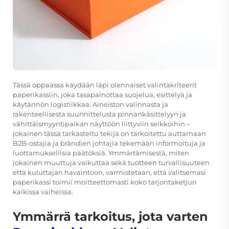
Tässä oppaassa käydään läpi olennaiset valintakriteerit
paperikassiin, joka tasapainottaa suojelua, esittelyä ja
käytännön logistiikkaa. Aineiston valinnasta ja
rakenteellisesta suunnittelusta pinnankäsittelyyn ja
vähittäismyyntipaikan näyttöön liittyviin seikkoihin –
jokainen tässä tarkasteltu tekijä on tarkoitettu auttamaan
B2B-ostajia ja brändien johtajia tekemään informoituja ja
luottamuksellisia päätöksiä. Ymmärtämisestä, miten
jokainen muuttuja vaikuttaa sekä tuotteen turvallisuuteen
että kuluttajan havaintoon, varmistetaan, että valitsemasi
paperikassi toimii moitteettomasti koko tarjontaketjun
kaikissa vaiheissa.
Ymmärrä tarkoitus, jota varten