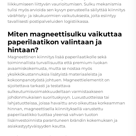
liikkumiseen liittyvän vaurioitumisen. Sulku mekanismia
tulisi myös arvioida sen kyvyn perusteella säilyttää kiinnitys
värähtely- ja iskukuormien vaikutuksesta, joita esiintyy
tavallisesti postipalveluiden logistiikassa.
Miten magneettisulku vaikuttaa
paperilaatikon valintaan ja
hintaan?
Magneettinen kiinnitys lisää paperilaatikolle sekä
toiminnallista turvallisuutta että premium-luokan
avaamiskokemusta, mutta se nostaa myös
yksikkökustannuksia lisätyistä materiaaleista ja
kokoonpanotyöstä johtuen. Magneettielementit on
sijoitettava tarkasti ja testattava
sulkeutumisvoimakkuudeltaan varmistaakseen
johdonmukaisen suorituskyvyn. Luxustuotteissa tai
lahjatuotteissa, joissa havaittu arvo oikeuttaa korkeamman
hinnan, magneettisella kiinnityksellä varustettu
paperilaatikko tuottaa yleensä vahvan tuoton
lisäinvestoinnista parantuneen brändin kokemuksen ja
asiakastyytyväisyyden kautta.