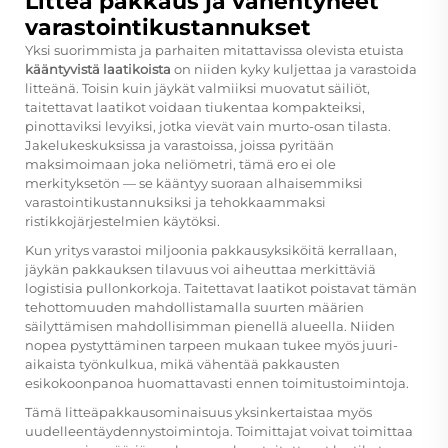
Litteä pakkaus ja vähentyneet
varastointikustannukset
Yksi suorimmista ja parhaiten mitattavissa olevista etuista
kääntyvistä laatikoista
on niiden kyky kuljettaa ja varastoida
litteänä. Toisin kuin jäykät valmiiksi muovatut säiliöt,
taitettavat laatikot voidaan tiukentaa kompakteiksi,
pinottaviksi levyiksi, jotka vievät vain murto-osan tilasta.
Jakelukeskuksissa ja varastoissa, joissa pyritään
maksimoimaan joka neliömetri, tämä ero ei ole
merkityksetön — se kääntyy suoraan alhaisemmiksi
varastointikustannuksiksi ja tehokkaammaksi
ristikkojärjestelmien käytöksi.
Kun yritys varastoi miljoonia pakkausyksiköitä kerrallaan,
jäykän pakkauksen tilavuus voi aiheuttaa merkittäviä
logistisia pullonkorkoja. Taitettavat laatikot poistavat tämän
tehottomuuden mahdollistamalla suurten määrien
säilyttämisen mahdollisimman pienellä alueella. Niiden
nopea pystyttäminen tarpeen mukaan tukee myös juuri-
aikaista työnkulkua, mikä vähentää pakkausten
esikokoonpanoa huomattavasti ennen toimitustoimintoja.
Tämä litteäpakkausominaisuus yksinkertaistaa myös
uudelleentäydennystoimintoja. Toimittajat voivat toimittaa