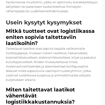
hankintansa muotoihin, jotka on optimoitu konekäsittelyyn,
säilyttäen tai parantaen tuotantotehoa ihmistyön
vähentyessä tai uudelleenkohdentuessa.
Usein kysytyt kysymykset
Mitkä tuotteet ovat logistiikassa
eniten sopivia taitettaviin
laatikoihin?
Taitettavat laatikot ovat sopivia laajalle valikoimalle
tuotetyyppejä, mukaan lukien vaatetus, lisävarusteet,
kosmetiikkatuotteet, elektroniikkalaitteet, kirjat ja pakatut
kuluttajatuotteet. Niiden mukautettavat mitat,
materiaalivaihtoehdot ja rakenteelliset konfiguraatiot
tekevät niistä sopeutuvia useimpiin tuoteryhmiin, jotka
vaativat luotettavaa suojelua ja ammattimaista esitystä
kuljetuksen aikana.
Miten taitettavat laatikot
vähentävät
logistiikkakustannuksia?