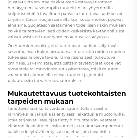
joustavuutta sovittaa pakkausten kestävyys tuotteen
herkkyyteen. Keveämpiin tuotteisiin tai lyhyemmillä
kuljetusreiteillä tavallinen pahvista taitettava laatikko voi
tarjota riittävän suojan samalla kun kustannukset pysyvät
alhaisina. Suojatason säätäminen todellisen riskin mukaan
on yksi taitettavien laatikoiden keskeisistä käytännöllisistä
vahvuuksista eri tuoteryhmien kattavassa käytössä.
On huomionarvoista, että taitettavat laatikot säilyttävät
rakenteellisen kokonaisuutensa ilman, että niiden muotoa
tukee sisällä oleva tavara. Tämä itsenäisesti tukeutuva
ominaisuus varmistaa, että osittain täytetyt laatikot eivät
romahtele tai muodonmuutu pinottessa, mikä muuten
vaarantaisi alapuolella olevat tuotteet ja johtaisi
palautuksiin tai vahinkovaatimuksiin.
Mukautettavuus tuotekohtaisten
tarpeiden mukaan
Taitettavia laatikoita voidaan suunnitella sisäisillä
kiinnityksillä, jakajilla ja erityisesti leikattuilla muotoiluilla,
jotka tarjoavat lisäsuojaa tiettyihin tuotteisiin. Vaatteet,
elektroniikkalaitteet, lasituotteet ja tarkkuuskomponentit
kaikki edellyttävät erityistä suojelua, jota tavallisilla