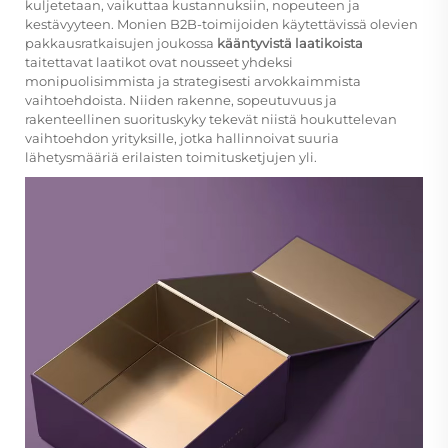
kuljetetaan, vaikuttaa kustannuksiin, nopeuteen ja
kestävyyteen. Monien B2B-toimijoiden käytettävissä olevien
pakkausratkaisujen joukossa
kääntyvistä laatikoista
taitettavat laatikot ovat nousseet yhdeksi
monipuolisimmista ja strategisesti arvokkaimmista
vaihtoehdoista. Niiden rakenne, sopeutuvuus ja
rakenteellinen suorituskyky tekevät niistä houkuttelevan
vaihtoehdon yrityksille, jotka hallinnoivat suuria
lähetysmääriä erilaisten toimitusketjujen yli.