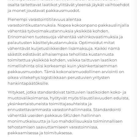
osalta taitettavat laatikot ylittävät yleensä jäykät vaihtoehdot
ja monet joustavat pakkausmuodot.
Pienempi varastointitilavuus alentaa
varastointikustannuksia. Nopea kokoonpano pakkauslinjalla
vähentää työvoimakustannuksia yksikköä kohden.
Erinomainen tuotesuoja vähentää vahinkovaatimuksia ja
palautusten käsittelykustannuksia. Optimoidut mitat
vähentävät kuljetusliikkeiden lisämaksuja. Kaikki nämä
säästöt edistävät alhaisempaa tehollista kustannusta
toimitettua yksikköä kohden, vaikka taittuvan laatikon
nimellishinta olisi korkeampi kuin yksinkertaisemman
pakkausmuodon. Tämä kokonaismuodollinen arviointi on
oikea viitekehys logistiikkaan perustuvien yritysten
hankintapäätöksille.
Yritykset, jotka standardoivat taittuvien laatikoiden koko- ja
muotovalikoimansa, hyötyvät myös tilaustilavuuden eduista,
yksinkertaistuneista toimittajasuhteista ja
ennustettavammasta varastonhallinnasta. Standardointi
vähentää useiden pakkaus-SKU:den hallinnan
monimutkaisuutta ja luo mahdollisuuksia toiminnallisen
tehostamisen saavuttamiseen varastoinnissa,
pakkaamisessa ja toimituksessa.