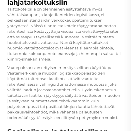
lahjatarkoituksiin
Taittokoteloilla on olennainen esitystehtävä myös
vähittäiskaupan ja lahjatilanteiden logistiikassa, ei
pelkästään standardin verkkokauppatoimituksen
yhteydessä. Näissä tilanteissa kotelo täytyy tasapainottaa
rakenteellista kestävyyttä ja visuaalista viehättävyyttä siten,
että se saapuu täydellisessä kunnossa ja esittää tuotetta
houkuttelevasti avattaessa. Nämä käyttötarkoitukset
huomioivat taittokotelot ovat yleensä sileämpiä pintoja,
tiukempia kokoonpanotoleransseja ja hienompia sulku- tai
kiinnitysmekanismeja.
Vaatepakkaus on erityisen merkityksellinen käyttötapa.
Vaatemerkkien ja muodin logistiikkaoperaatioiden
käyttämät taitettavat laatikot esittävät vaatteita
rakenteellisessa, vahingoittumattomassa muodossa, joka
välittää laadun jo vastaanottohetkellä. Hyvin rakennetun
taitettavan laatikon jäykkyyys säilyttää vaatteiden muodon
ja esityksen huomattavasti tehokkaammin kuin
polyeteenipussit tai postilaatikkojen kautta lähetettävät
pakkausvaihtoehdot, mikä vähentää palautusten
todennäköisyyttä esitykseen liittyvän pettymyksen vuoksi.