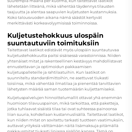
suurempia määriä per kuorma, kun taitettavat laatikot
lähetetään litteänä, mikä vähentää täydennys tilausten
taajuutta ja alentaa saapuvien kuljetusten kustannuksia.
Koko talousvuoden aikana nämä säästöt kertyvät
merkittävästi korkeavolyymisissä toiminnoissa.
Kuljetustehokkuus ulospäin
suuntautuviin toimituksiin
Taitettavat laatikot edistävät myös ulospäin suuntautuvaa
kuljetustehokkuutta paitsi sisäisessä varastoinnissa. Niiden
yhtenäiset mitat ja rakenteellinen kestävyys mahdollistavat
ennustettavan ja optimoidun pakkaamisen
kuljetuspalleteille ja rahtilaatuihin. Kun laatikot on
suunniteltu standardimittoihin, ne asettuvat tiukasti
toisiinsa, mikä vähentää ilmatilaa ja pienentää tarvittavien
lähetysten määrää saman tuotemäärän kuljettamiseksi.
Kuljetuspalvelujen hinnoittelumallit ottavat yhä enemmän
huomioon tilavuuspainon, mikä tarkoittaa, että paketteja,
jotka tuhlaavat sisäistä tilaa tai ovat suhteessa painoonsa
liian suuria, kohdellaan kustannuslisällä. Taitettavat laatikot,
kun niiden mitat on sovitettu tarkasti tuotteen vaatimuksiin,
auttavat yrityksiä välttämään näitä lisämaksuja pitämällä
pakkausmitat tiukasti linjassa sisällön kanssa. Tämä on