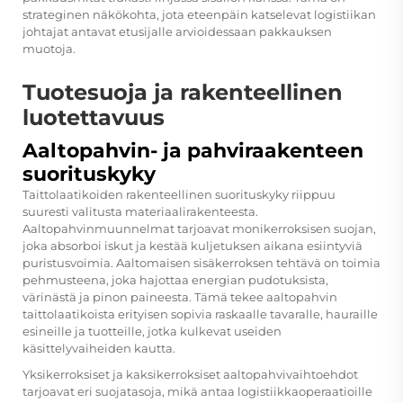
strateginen näkökohta, jota eteenpäin katselevat logistiikan
johtajat antavat etusijalle arvioidessaan pakkauksen
muotoja.
Tuotesuoja ja rakenteellinen
luotettavuus
Aaltopahvin- ja pahviraakenteen
suorituskyky
Taittolaatikoiden rakenteellinen suorituskyky riippuu
suuresti valitusta materiaalirakenteesta.
Aaltopahvinmuunnelmat tarjoavat monikerroksisen suojan,
joka absorboi iskut ja kestää kuljetuksen aikana esiintyviä
puristusvoimia. Aaltomaisen sisäkerroksen tehtävä on toimia
pehmusteena, joka hajottaa energian pudotuksista,
värinästä ja pinon paineesta. Tämä tekee aaltopahvin
taittolaatikoista erityisen sopivia raskaalle tavaralle, hauraille
esineille ja tuotteille, jotka kulkevat useiden
käsittelyvaiheiden kautta.
Yksikerroksiset ja kaksikerroksiset aaltopahvivaihtoehdot
tarjoavat eri suojatasoja, mikä antaa logistiikkaoperaatioille