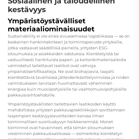
Sosiaalinen ja taloudellinen
kestävyys
Ympäristöystävälliset
materiaaliominaisuudet
Sustainability ei ole enää sivuasemassa logistiikassa — se on
keskeinen hankintakriteeri ja toimintaperuste yrityksille,
jotka vastaavat säädöllisiä paineita, yritysten ESG-
sitoumuksia ja asiakkaiden odotuksia. Kierrätetyistä tai
vastuullisesti hankituista paperi- ja kartonkimateriaaleista
valmistetut taitettavat laatikot ovat vahvoja
ympäristösertifikaatteja. Ne ovat biohajoavia, laajalti
kierrätettäviä tavallisissa jätteidenkäsittelyvirroissa ja niiden
valmistukseen tarvitaan huomattavasti vähemmän
energiaa kuin muovipohjaisille tai vaahtomuovipohjaisille
pakkausvaihtoehdoille.
Ympäristöystävällisten taitettavien laatikoiden käyttö
mahdollistaa yritysten pakkauspraktiikkojen sovittamisen
laajempien kestävyystavoitteiden kanssa ilman
toiminnallisen suorituskyvyn heikkenemistä. Monet
toiminnot ovat havainneet, että tämän sitoumuksen
viestiminen pakkauslaatikossa — esimerkiksi kierrätetyn