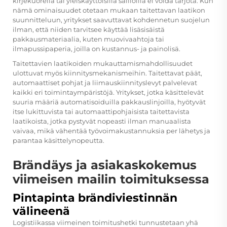
kirjekuorella tai yleiskäyttöisillä säiliöillä ei voida tarjota. Kun
nämä ominaisuudet otetaan mukaan taitettavan laatikon
suunnitteluun, yritykset saavuttavat kohdennetun suojelun
ilman, että niiden tarvitsee käyttää lisäsisäistä
pakkausmateriaalia, kuten muovivaahtoja tai
ilmapussipaperia, joilla on kustannus- ja painolisä.
Taitettavien laatikoiden mukauttamismahdollisuudet
ulottuvat myös kiinnitysmekanismeihin. Taitettavat päät,
automaattiset pohjat ja liimauskiinnityslevyt palvelevat
kaikki eri toimintaympäristöjä. Yritykset, jotka käsittelevät
suuria määriä automatisoiduilla pakkauslinjoilla, hyötyvät
itse lukittuvista tai automaattipohjaisista taitettavista
laatikoista, jotka pystyvät nopeasti ilman manuaalista
vaivaa, mikä vähentää työvoimakustannuksia per lähetys ja
parantaa käsittelynopeutta.
Brändäys ja asiakaskokemus
viimeisen mailin toimituksessa
Pintapinta brändiviestinnän
välineenä
Logistiikassa viimeinen toimitushetki tunnustetaan yhä