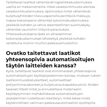
Taitettavat laatikot vähentävät logistiikkakustannuksia
useilla eri mekanismeilla: litteä varastointimuoto alentaa
varastointikustannuksia, optimoidut mitat vähentävät
kuljetusyhtiöiden tilavuuspainolla perittäviä maksuja,
nopea kokoonpano vähentää työvoimakustannuksia
yksikköä kohden ja vahva rakenteellinen suorituskyky
vähentää vaurioihin liittyviä palautuksia.
Yhteisvaikutuksena tästä on alhaisemmat
kokonaiskustannukset lähetettyä yksikköä kohden
verrattuna moniin muihin pakkausmuotoihin.
Ovatko taitettavat laatikot
yhteensopivia automatisoitujen
täytön laitteiden kanssa?
Kyllä, taitettavat laatikot ovat erinomaisesti yhteensopivia
automatisoitujen täyttöjärjestelmien kanssa, mukaan lukien
laatikonmuodostuslaitteet, automaattiset
pohjanliimauskoneet ja kuljetusnauhapakkausrivit. Niiden
tasaiset litteät mitat ja ennustettava materiaalin
käyttäytyminen mahdollistavat automatisoitujen
järjestelmien luotettavan käsittelyn, mikä tekee niistä
käytännöllisen valinnan pakkausautomaation sijoittajille.