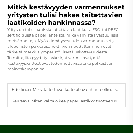
Mitkä kestävyyden varmennukset
yritysten tulisi hakea taitettavien
laatikoiden hankinnassa?
Yritysten tulisi hankkia taitettavia laatikoita FSC- tai PEFC-
sertifioiduista paperilähteistä, mikä vahvistaa vastuullisia
metsänhoitoja. Myös kierrätysosuuden varmennukset ja
alueellisten pakkausdirektiivien noudattaminen ovat
tärkeitä merkkiä ympäristöllisestä uskottavuudesta.
Toimittajilta pyydetyt asiakirjat varmistavat, että
kestävyysväitteet ovat todennettavissa eikä pelkästään
mainoskampanjaa.
Edellinen :
Miksi taitettavat laatikot ovat ihanteellisia kustannustehokkaita kuljetusratkaisuja?
Seuraava :
Miten valita oikea paperilaatikko tuotteen suojaukseen ja esillepanoon?