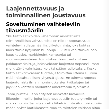
Laajennettavuus ja
toiminnallinen joustavuus
Soveltuminen vaihteleviin
tilausmääriin
Yksi taittolaatikoiden vähemmän arvostetuista
toiminnallisista vahvuuksista on niiden sopeutuvuus
vaihteleviin tilausmääriin. Liiketoiminta, joka kohtaa
kausittaisia kysynnän huippuja — kuten vähittäiskaupan
kausikaudet, markkinointikampanjat tai
sopimusperusteisen toimituksen kasvu — tarvitsee
pakkausratkaisuja, jotka voidaan laajentaa nopeasti ilman
merkittäviä valmistusaikoja tai pääomasijoituksia. Koska
taittolaatikot voidaan tuottaa ja toimittaa litteinä suurina
määrinä suhteellisen lyhyessä ajassa, ne tukevat nopeaa
laajentumista ilman monimutkaisten työkalujen tai
jäykkien konttien hankintaa aiheuttamia rajoituksia.
Tämä joustavuus on erityisen arvokasta kasvaville
liiketoiminnoille, jotka laajenevat uusiin tuoteryhmiin tai
markkinoihin. Sen sijaan, että liiketoiminta sitoutuisi suuriin
määriin yhtä laatikkoasetelmaa, toimintojen voidaan pitää