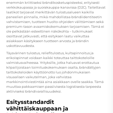
enemmän kriittiseksi brändikosketuspisteeksi, erityisesti
verkkokaupassa ja suorakauppa-kanavissa (D2C). Taitettavat
laatikot tarjoavat merkittävän tulostusalueen kaikilla
paneelien pinnalla, mikä mahdollistaa brändiidentiteetin
vahvistamisen, tuotteen huolto-ohjeiden välittämisen sekä
premium-tason avaamiskokemuksen tarjoamisen. Tämä ei
ole pelkästään esteettinen näkökohta – tutkimukset
osoittavat jatkuvasti, että esityksen laatu vaikuttaa
asiakkaan käsitykseen tuotteen arvosta ja brändin
uskottavuudesta.
Täysvärinen tulostus, reliefitulostus, kultapinnoitus ja
erikoispinnat voidaan kaikki toteuttaa taittokoteloille
valmistusvaiheessa. Yrityksille, jotka haluavat erottautua
kilpailijoistaan toimituskokemuksen osalta, brändättyjen
taittokoteloiden käyttöönotto luo johdonmukaisen
visuaalisen vaikutelman, joka vahvistaa
markkinointiviestintää aina asiakkaan ovelle saakka. Tämä
muuttaa pakkaamisen passiivisesta logistisesta tarpeesta
aktiiviseksi brändivarallisuudeksi.
Esitysstandardit
vähittäiskauppaan ja