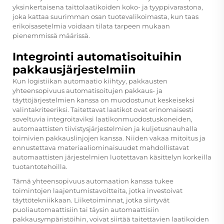
yksinkertaisena taittolaatikoiden koko- ja tyyppivarastona,
joka kattaa suurimman osan tuotevalikoimasta, kun taas
erikoisasetelmia voidaan tilata tarpeen mukaan
pienemmissä määrissä.
Integrointi automatisoituihin
pakkausjärjestelmiin
Kun logistiikan automaatio kiihtyy, pakkausten
yhteensopivuus automatisoitujen pakkaus- ja
täyttöjärjestelmien kanssa on muodostunut keskeiseksi
valintakriteeriksi. Taitettavat laatikot ovat erinomaisesti
soveltuvia integroitaviksi laatikonmuodostuskoneiden,
automaattisten tiivistysjärjestelmien ja kuljetusnauhalla
toimivien pakkauslinjojen kanssa. Niiden vakaa mitoitus ja
ennustettava materiaaliominaisuudet mahdollistavat
automaattisten järjestelmien luotettavan käsittelyn korkeilla
tuotantotehoilla.
Tämä yhteensopivuus automaation kanssa tukee
toimintojen laajentumistavoitteita, jotka investoivat
täyttötekniikkaan. Liiketoiminnat, jotka siirtyvät
puoliautomaattisiin tai täysin automaattisiin
pakkausympäristöihin, voivat siirtää taitettavien laatikoiden