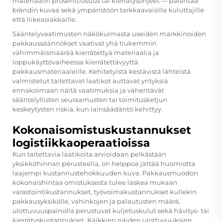
materiaalin prosenttiosuus tai kierrätysohjeet — parantaa
brändin kuvaa sekä ympäristöön tarkkaavaisille kuluttajille
että liikeasiakkaille.
Sääntelyvaatimusten näkökulmasta useiden markkinoiden
pakkaussäännökset vaativat yhä tiukemmin
vähimmäismäärää kierrätettyä materiaalia ja
loppukäyttövaiheessa kierrätettävyyttä
pakkausmateriaaleille. Kehitetyistä kestävistä lähteistä
valmistetut taitettavat laatikot auttavat yrityksiä
ennakoimaan näitä vaatimuksia ja vähentävät
sääntelyllisten seuraamusten tai toimitusketjun
keskeytysten riskiä, kun lainsäädäntö kehittyy.
Kokonaisomistuskustannukset
logistiikkaoperaatioissa
Kun taitettavia laatikoita arvioidaan pelkästään
yksikköhinnan perusteella, on helppoa jättää huomiotta
laajempi kustannustehokkuuden kuva. Pakkausmuodon
kokonaishintaa omistuksesta tulee laskea mukaan
varastointikustannukset, työvoimakustannukset kullekin
pakkausyksikölle, vahinkojen ja palautusten määrä,
ulottuvuuspainolla perustuvat kuljetuskulut sekä hävitys- tai
kierrätyskustannukset. Kaikkien näiden ulottuvuuksien