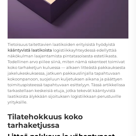
Tietoisuus taitettavien laatikoiden erityisistä hyödyistä
kääntyvistä laatikoista
logistiikkayhteydessä edellyttää
näkökulman laajentamista pintatasoisesta estetiikasta.
Todellinen arvo piilee siinä, miten nämä rakenteet toimivat
koko tarhaketjun kuluessa — alkaen litteästä pakkauksesta
jakelukeskuksessa, jatkuen pakkauslinjalla tapahtuvaan
kokoonpanoon, suojeluun kuljetuksen aikana ja päättyen
toimituspisteessä tapahtuvaan esittelyyn. Tässä artikkelissa
tarkastellaan keskeisiä etuja, jotka tekevät
kääntyvistä
laatikoista
älykkään sijoituksen logistiikkaan perustuville
yrityksille.
Tilatehokkuus koko
tarhaketjussa