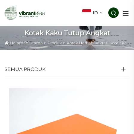
ID
Kotak Kaku Tutup Angkat
Halaman Utama
>
Produk
>
Kotak Hadiah Kaku
>
Kotak Kaku Tutup Angkat
SEMUA PRODUK