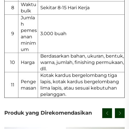
Waktu
8
Sekitar 8-15 Hari Kerja
bulk
Jumla
h
pemes
9
3.000 buah
anan
minim
um
Berdasarkan bahan, ukuran, bentuk,
10
Harga
warna, jumlah, finishing permukaan,
dll.
Kotak kardus bergelombang tiga
Penge
lapis, kotak kardus bergelombang
11
masan
lima lapis, atau sesuai kebutuhan
pelanggan.
Produk yang Direkomendasikan