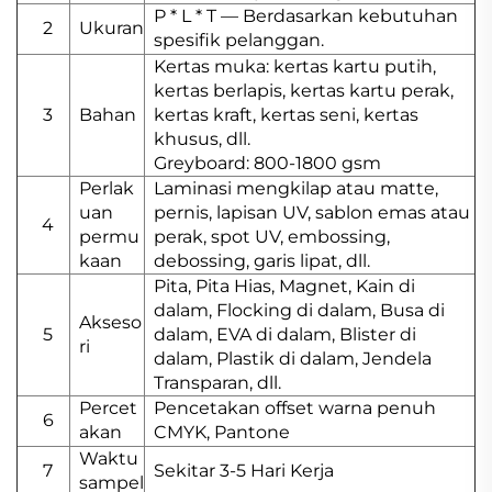
P * L * T — Berdasarkan kebutuhan
2
Ukuran
spesifik pelanggan.
Kertas muka: kertas kartu putih,
kertas berlapis, kertas kartu perak,
3
Bahan
kertas kraft, kertas seni, kertas
khusus, dll.
Greyboard: 800-1800 gsm
Perlak
Laminasi mengkilap atau matte,
uan
pernis, lapisan UV, sablon emas atau
4
permu
perak, spot UV, embossing,
kaan
debossing, garis lipat, dll.
Pita, Pita Hias, Magnet, Kain di
dalam, Flocking di dalam, Busa di
Akseso
5
dalam, EVA di dalam, Blister di
ri
dalam, Plastik di dalam, Jendela
Transparan, dll.
Percet
Pencetakan offset warna penuh
6
akan
CMYK, Pantone
Waktu
7
Sekitar 3-5 Hari Kerja
sampel