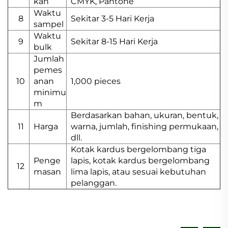
kan
CMYK, Pantone
Waktu
8
Sekitar 3-5 Hari Kerja
sampel
Waktu
9
Sekitar 8-15 Hari Kerja
bulk
Jumlah
pemes
10
anan
1,000 pieces
minimu
m
Berdasarkan bahan, ukuran, bentuk,
11
Harga
warna, jumlah, finishing permukaan,
dll.
Kotak kardus bergelombang tiga
Penge
lapis, kotak kardus bergelombang
12
masan
lima lapis, atau sesuai kebutuhan
pelanggan.