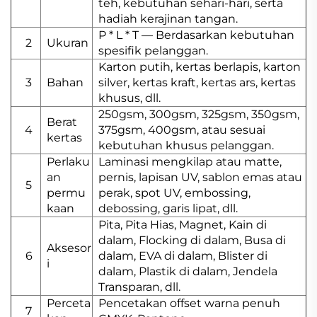
teh, kebutuhan sehari-hari, serta
hadiah kerajinan tangan.
P * L * T — Berdasarkan kebutuhan
2
Ukuran
spesifik pelanggan.
Karton putih, kertas berlapis, karton
3
Bahan
silver, kertas kraft, kertas ars, kertas
khusus, dll.
250gsm, 300gsm, 325gsm, 350gsm,
Berat
4
375gsm, 400gsm, atau sesuai
kertas
kebutuhan khusus pelanggan.
Perlaku
Laminasi mengkilap atau matte,
an
pernis, lapisan UV, sablon emas atau
5
permu
perak, spot UV, embossing,
kaan
debossing, garis lipat, dll.
Pita, Pita Hias, Magnet, Kain di
dalam, Flocking di dalam, Busa di
Aksesor
6
dalam, EVA di dalam, Blister di
i
dalam, Plastik di dalam, Jendela
Transparan, dll.
Perceta
Pencetakan offset warna penuh
7