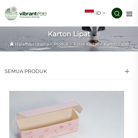
ID
Karton Lipat
Halaman Utama
>
Produk
>
Kotak Kertas
>
Karton Lipat
SEMUA PRODUK