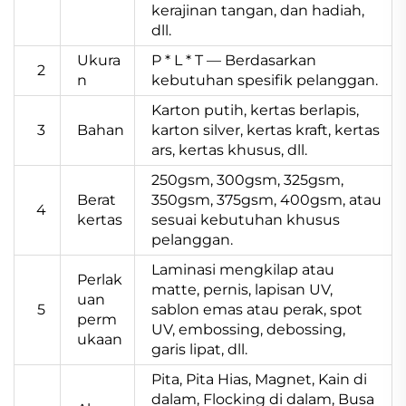
kerajinan tangan, dan hadiah,
dll.
Ukura
P * L * T — Berdasarkan
2
n
kebutuhan spesifik pelanggan.
Karton putih, kertas berlapis,
3
Bahan
karton silver, kertas kraft, kertas
ars, kertas khusus, dll.
250gsm, 300gsm, 325gsm,
Berat
350gsm, 375gsm, 400gsm, atau
4
kertas
sesuai kebutuhan khusus
pelanggan.
Laminasi mengkilap atau
Perlak
matte, pernis, lapisan UV,
uan
5
sablon emas atau perak, spot
perm
UV, embossing, debossing,
ukaan
garis lipat, dll.
Pita, Pita Hias, Magnet, Kain di
dalam, Flocking di dalam, Busa