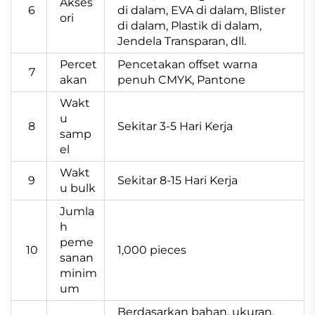
Akses
6
di dalam, EVA di dalam, Blister
ori
di dalam, Plastik di dalam,
Jendela Transparan, dll.
Percet
Pencetakan offset warna
7
akan
penuh CMYK, Pantone
Wakt
u
8
Sekitar 3-5 Hari Kerja
samp
el
Wakt
9
Sekitar 8-15 Hari Kerja
u bulk
Jumla
h
peme
10
1,000 pieces
sanan
minim
um
Berdasarkan bahan, ukuran,