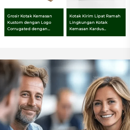
Grosir Kotak Kemasan
Kotak Kirim Lipat Ramah
Kustom dengan Logo
Lingkungan Kotak
Corrugated dengan
Kemasan Kardus
Resleting Strip Sobek
Bergelombang untuk
untuk Pengiriman Kotak
Pakaian dan Hadiah yang
Karton Kardus
Cocok