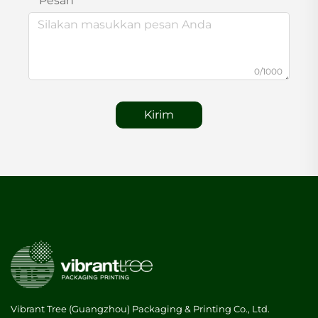
Pesan
0/1000
Kirim
Vibrant Tree (Guangzhou) Packaging & Printing Co., Ltd.