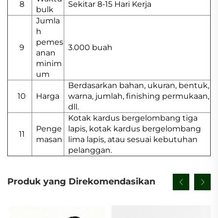
8
Sekitar 8-15 Hari Kerja
bulk
Jumla
h
pemes
9
3.000 buah
anan
minim
um
Berdasarkan bahan, ukuran, bentuk,
10
Harga
warna, jumlah, finishing permukaan,
dll.
Kotak kardus bergelombang tiga
Penge
lapis, kotak kardus bergelombang
11
masan
lima lapis, atau sesuai kebutuhan
pelanggan.
Produk yang Direkomendasikan