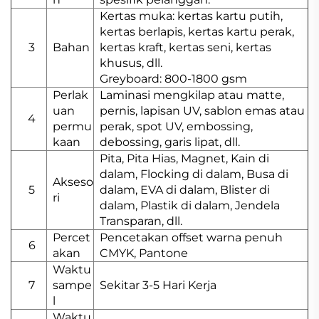
Kertas muka: kertas kartu putih,
kertas berlapis, kertas kartu perak,
3
Bahan
kertas kraft, kertas seni, kertas
khusus, dll.
Greyboard: 800-1800 gsm
Perlak
Laminasi mengkilap atau matte,
uan
pernis, lapisan UV, sablon emas atau
4
permu
perak, spot UV, embossing,
kaan
debossing, garis lipat, dll.
Pita, Pita Hias, Magnet, Kain di
dalam, Flocking di dalam, Busa di
Akseso
5
dalam, EVA di dalam, Blister di
ri
dalam, Plastik di dalam, Jendela
Transparan, dll.
Percet
Pencetakan offset warna penuh
6
akan
CMYK, Pantone
Waktu
7
sampe
Sekitar 3-5 Hari Kerja
l
Waktu