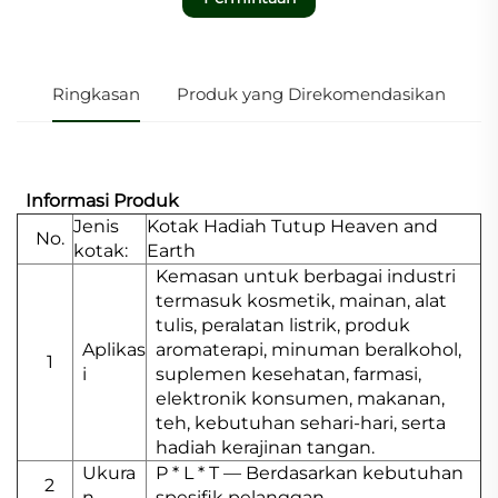
Ringkasan
Produk yang Direkomendasikan
Informasi Produk
Jenis
Kotak Hadiah Tutup Heaven and
No.
kotak:
Earth
Kemasan untuk berbagai industri
termasuk kosmetik, mainan, alat
tulis, peralatan listrik, produk
Aplikas
aromaterapi, minuman beralkohol,
1
i
suplemen kesehatan, farmasi,
elektronik konsumen, makanan,
teh, kebutuhan sehari-hari, serta
hadiah kerajinan tangan.
Ukura
P * L * T — Berdasarkan kebutuhan
2
n
spesifik pelanggan.