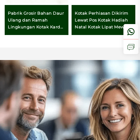
Pabrik Grosir Bahan Daur
Kotak Perhiasan Dikirim
Ulang dan Ramah
Lewat Pos Kotak Hadiah
Lingkungan Kotak Kardus
Natal Kotak Lipat Mewah
Bergelombang yang
Rigid Magnet Vip Merah
Kokoh untuk Pakaian dan
Jack
Kemasan Hadiah