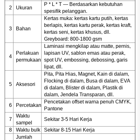
P * L * T — Berdasarkan kebutuhan
2
Ukuran
spesifik pelanggan.
Kertas muka: kertas kartu putih, kertas
berlapis, kertas kartu perak, kertas kraft,
3
Bahan
kertas seni, kertas khusus, dll.
Greyboard: 800-1800 gsm
Laminasi mengkilap atau matte, pernis,
Perlakuan
lapisan UV, sablon emas atau perak,
4
permukaan
spot UV, embossing, debossing, garis
lipat, dll.
Pita, Pita Hias, Magnet, Kain di dalam,
Flocking di dalam, Busa di dalam, EVA
5
Aksesori
di dalam, Blister di dalam, Plastik di
dalam, Jendela Transparan, dll.
Pencetakan offset warna penuh CMYK,
6
Percetakan
Pantone
Waktu
7
Sekitar 3-5 Hari Kerja
sampel
8
Waktu bulk
Sekitar 8-15 Hari Kerja
Jumlah