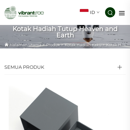
ID
Kotak Hadiah Tutup Heaven and
Earth
Halaman Utama
>
Produk
>
Kotak Hadiah Kaku
>
Kotak Hadiah Tutup Heaven and Earth
SEMUA PRODUK