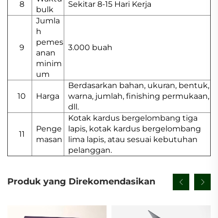
8
Sekitar 8-15 Hari Kerja
bulk
Jumla
h
pemes
9
3.000 buah
anan
minim
um
Berdasarkan bahan, ukuran, bentuk,
10
Harga
warna, jumlah, finishing permukaan,
dll.
Kotak kardus bergelombang tiga
Penge
lapis, kotak kardus bergelombang
11
masan
lima lapis, atau sesuai kebutuhan
pelanggan.
Produk yang Direkomendasikan