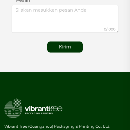
Pesan
0/1000
Kirim
Vibrant Tree (Guangzhou) Packaging & Printing Co., Ltd.