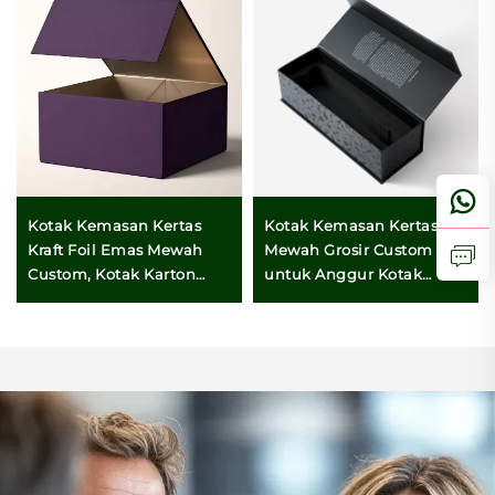
Kotak Kemasan Kertas
Kotak Kemasan Kertas
Kraft Foil Emas Mewah
Mewah Grosir Custom
Custom, Kotak Karton
untuk Anggur Kotak
Lipat yang Dapat Dilipat,
Kemasan untuk
dengan Penutup
Champagne dan Anggur
Magnetik dan Efeck
Merah
Timbul