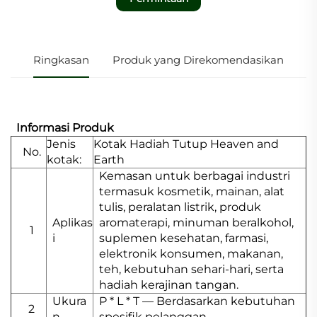
Ringkasan
Produk yang Direkomendasikan
Informasi Produk
Jenis
Kotak Hadiah Tutup Heaven and
No.
kotak:
Earth
Kemasan untuk berbagai industri
termasuk kosmetik, mainan, alat
tulis, peralatan listrik, produk
Aplikas
aromaterapi, minuman beralkohol,
1
i
suplemen kesehatan, farmasi,
elektronik konsumen, makanan,
teh, kebutuhan sehari-hari, serta
hadiah kerajinan tangan.
Ukura
P * L * T — Berdasarkan kebutuhan
2
n
spesifik pelanggan.