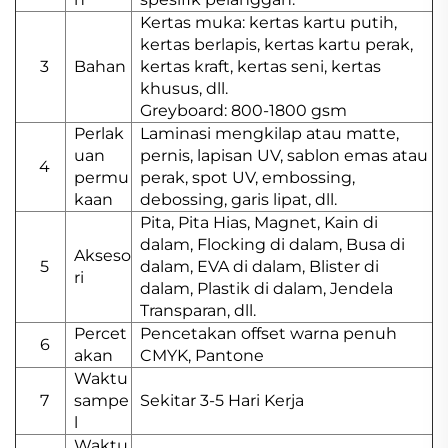
Kertas muka: kertas kartu putih,
kertas berlapis, kertas kartu perak,
3
Bahan
kertas kraft, kertas seni, kertas
khusus, dll.
Greyboard: 800-1800 gsm
Perlak
Laminasi mengkilap atau matte,
uan
pernis, lapisan UV, sablon emas atau
4
permu
perak, spot UV, embossing,
kaan
debossing, garis lipat, dll.
Pita, Pita Hias, Magnet, Kain di
dalam, Flocking di dalam, Busa di
Akseso
5
dalam, EVA di dalam, Blister di
ri
dalam, Plastik di dalam, Jendela
Transparan, dll.
Percet
Pencetakan offset warna penuh
6
akan
CMYK, Pantone
Waktu
7
sampe
Sekitar 3-5 Hari Kerja
l
Waktu